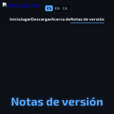
ES
EN
CA
Inicio
Jugar
Descargar
Acerca de
Notas de versión
Notas de versión