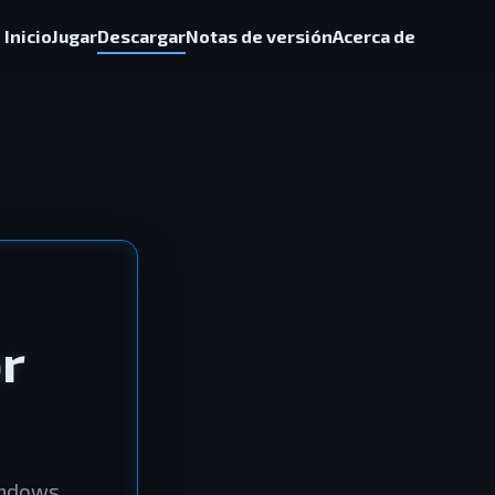
Inicio
Jugar
Descargar
Notas de versión
Acerca de
r
indows.