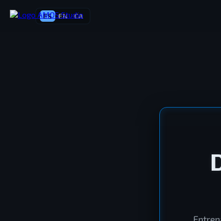
ES
EN
CA
Entren